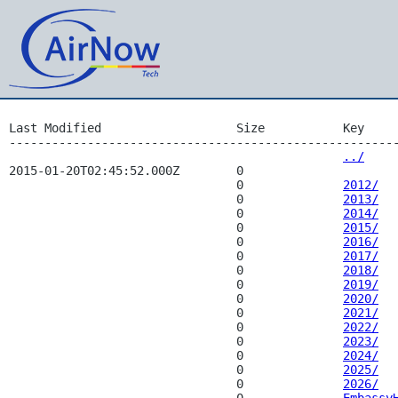
Last Modified                   Size           Key 

-------------------------------------------------------
../
2015-01-20T02:45:52.000Z        0              
                                0              
2012/
                                0              
2013/
                                0              
2014/
                                0              
2015/
                                0              
2016/
                                0              
2017/
                                0              
2018/
                                0              
2019/
                                0              
2020/
                                0              
2021/
                                0              
2022/
                                0              
2023/
                                0              
2024/
                                0              
2025/
                                0              
2026/