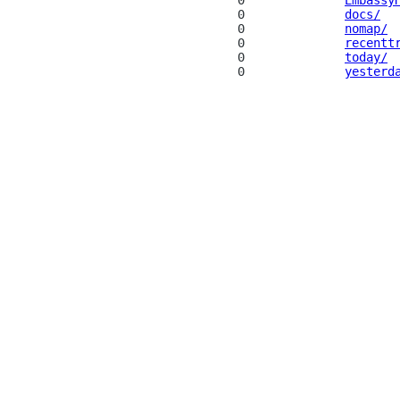
                                0              
Embassy
                                0              
docs/
                                0              
nomap/
                                0              
recentt
                                0              
today/
                                0              
yesterd